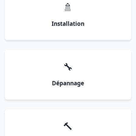
🚿
Installation
🔧
Dépannage
🔨