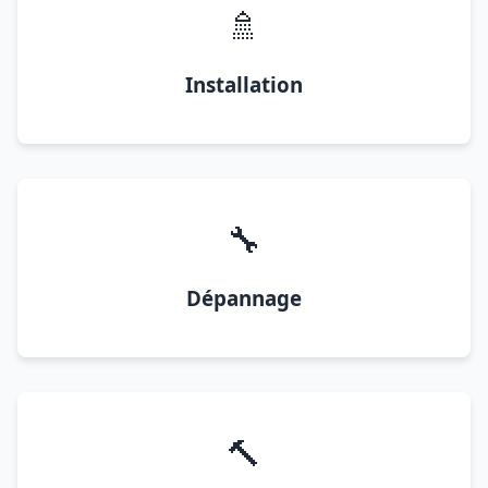
🚿
Installation
🔧
Dépannage
🔨