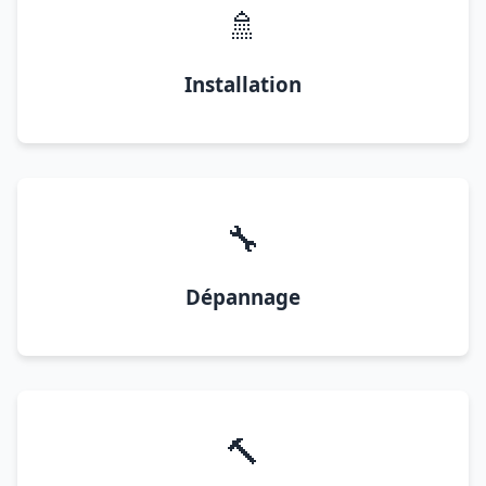
🚿
Installation
🔧
Dépannage
🔨