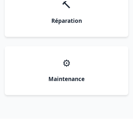
🔨
Réparation
⚙️
Maintenance