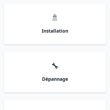
🚿
Installation
🔧
Dépannage