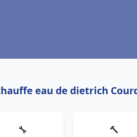
 chauffe eau de dietrich Cou
🔧
🔨