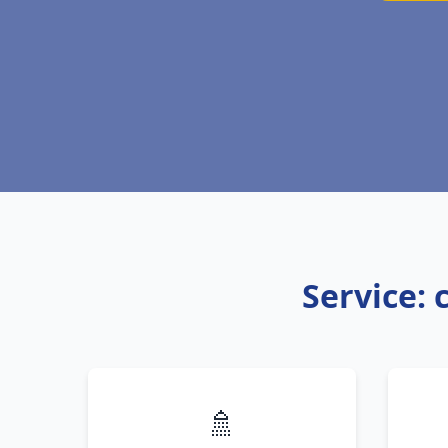
Service:
🚿