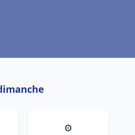
rdimanche
⚙️