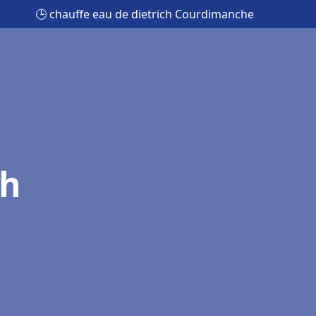
🕒 chauffe eau de dietrich Courdimanche
ch