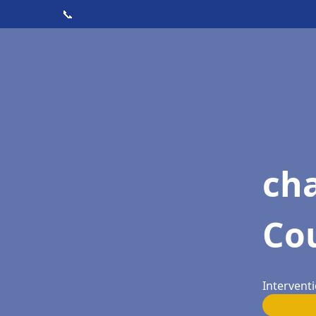
📞
cha
Co
Intervent