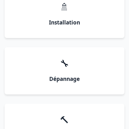
🚿
Installation
🔧
Dépannage
🔨