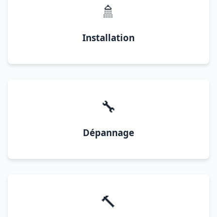
🚿
Installation
🔧
Dépannage
🔨