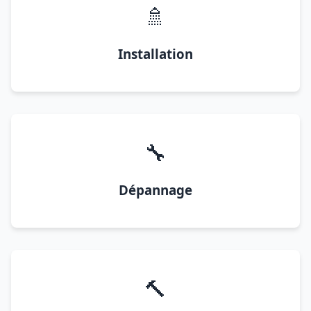
🚿
Installation
🔧
Dépannage
🔨