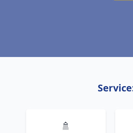
Service
🚿