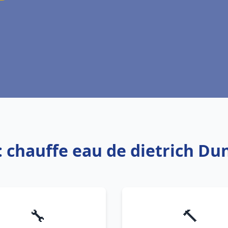
: chauffe eau de dietrich D
🔧
🔨