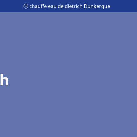
🕒 chauffe eau de dietrich Dunkerque
ch