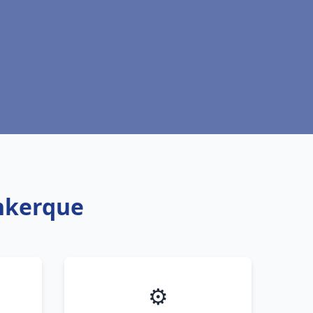
unkerque
⚙️