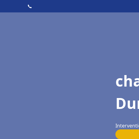
📞
cha
Du
Intervent