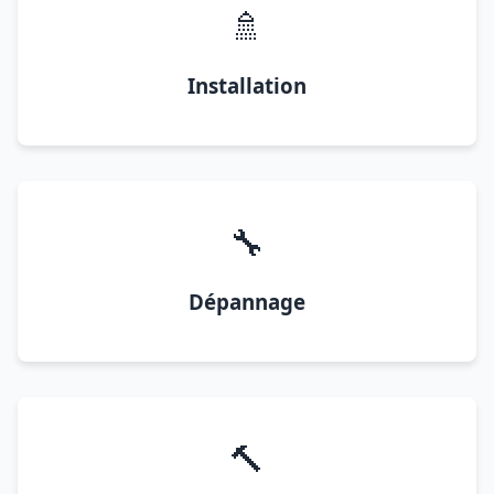
🚿
Installation
🔧
Dépannage
🔨