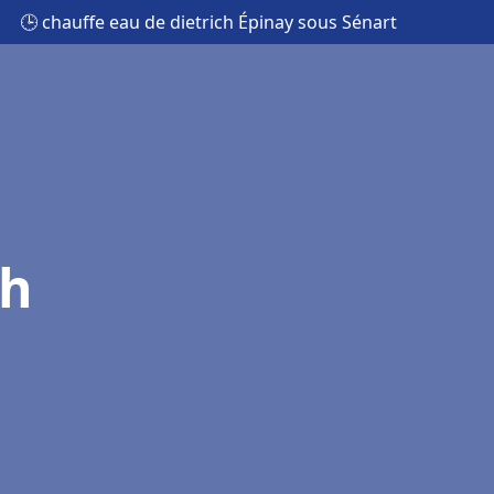
🕒 chauffe eau de dietrich Épinay sous Sénart
ch