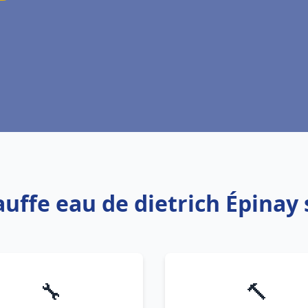
auffe eau de dietrich Épinay
🔧
🔨