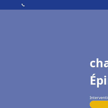
📞
cha
Épi
Interventi