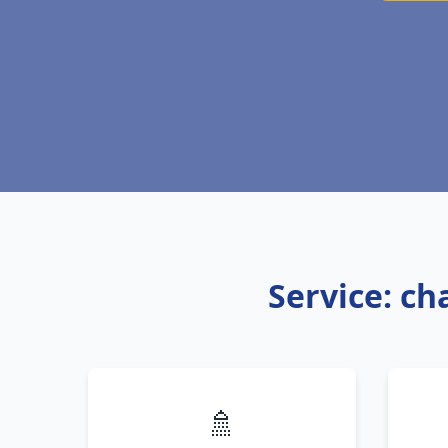
Service: ch
🚿