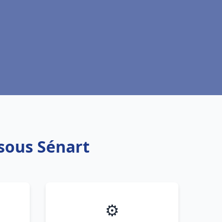
 sous Sénart
⚙️