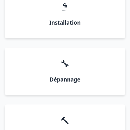
🚿
Installation
🔧
Dépannage
🔨