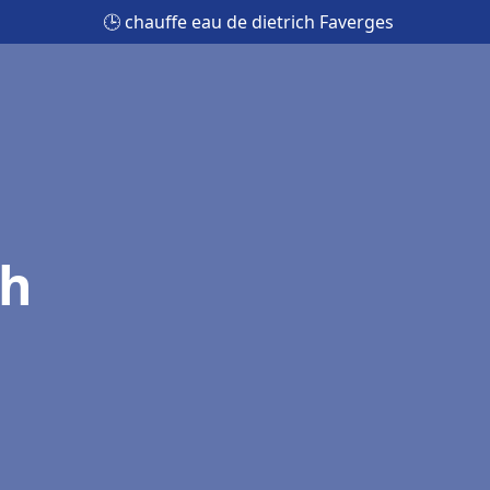
🕒 chauffe eau de dietrich Faverges
ch