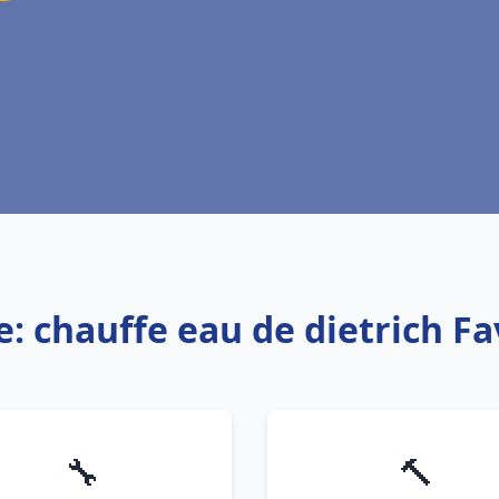
e: chauffe eau de dietrich F
🔧
🔨