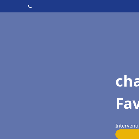
📞
cha
Fa
Interventi