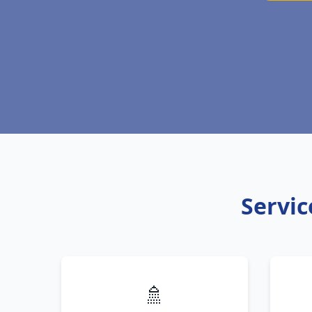
Servic
🚿