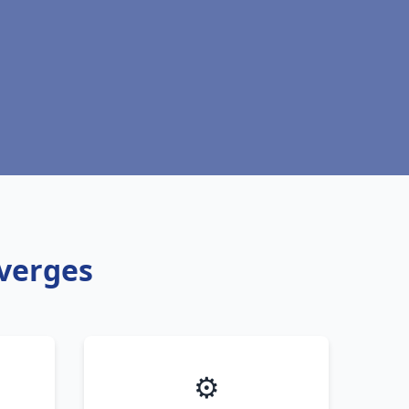
averges
⚙️