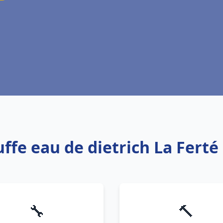
uffe eau de dietrich La Ferté
🔧
🔨