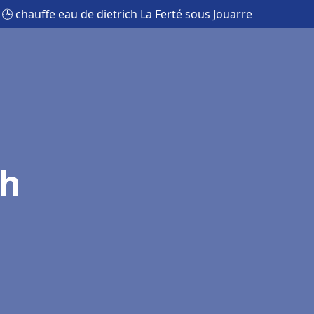
🕒 chauffe eau de dietrich La Ferté sous Jouarre
ch