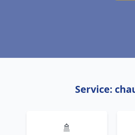
Service: cha
🚿