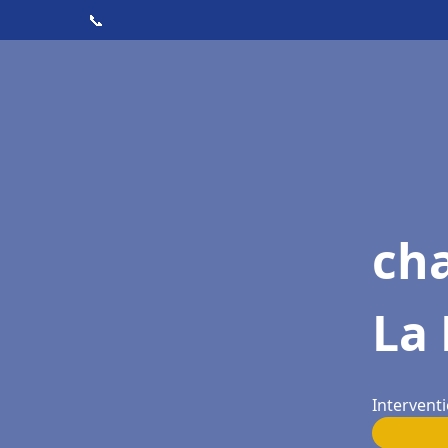
📞
cha
La 
Interventi