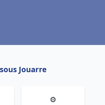
 sous Jouarre
⚙️