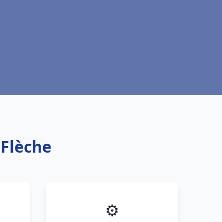
 Flèche
⚙️