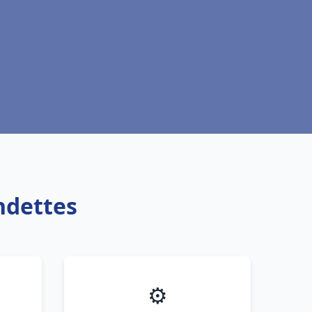
ndettes
⚙️