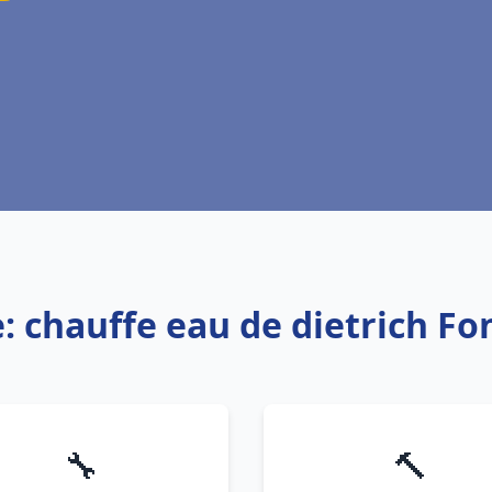
e: chauffe eau de dietrich Fo
🔧
🔨