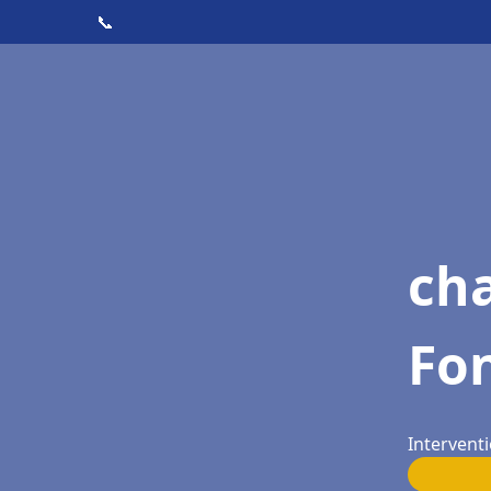
📞
cha
Fo
Interventi