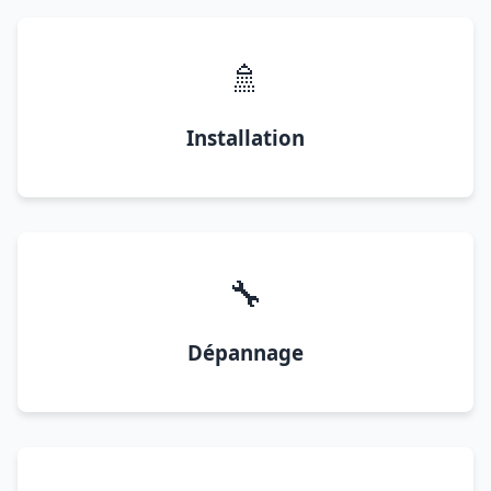
🚿
Installation
🔧
Dépannage