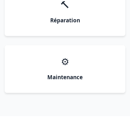
🔨
Réparation
⚙️
Maintenance