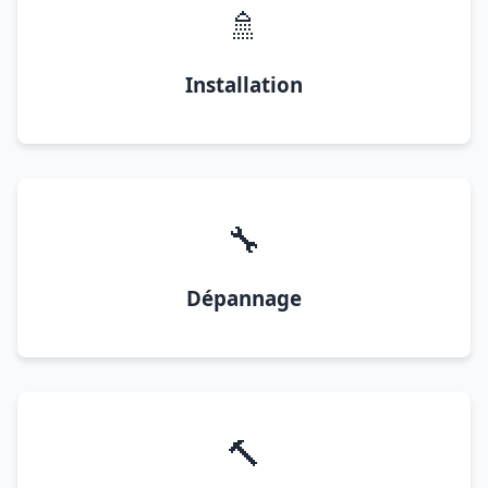
🚿
Installation
🔧
Dépannage
🔨