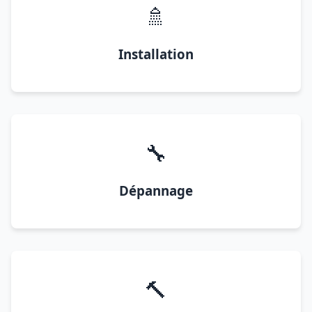
🚿
Installation
🔧
Dépannage
🔨