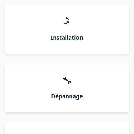
🚿
Installation
🔧
Dépannage