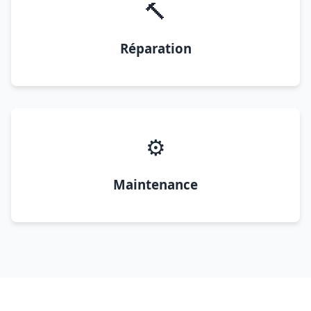
🔨
Réparation
⚙️
Maintenance