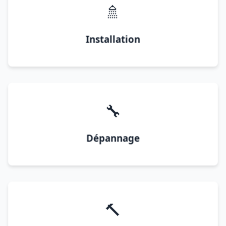
🚿
Installation
🔧
Dépannage
🔨