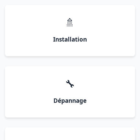
🚿
Installation
🔧
Dépannage