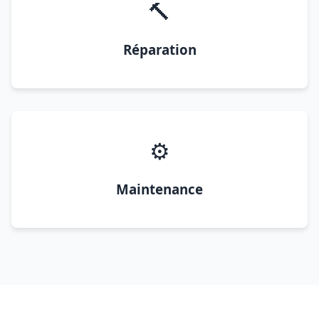
🔨
Réparation
⚙️
Maintenance