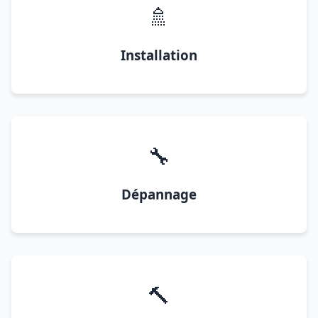
🚿
Installation
🔧
Dépannage
🔨