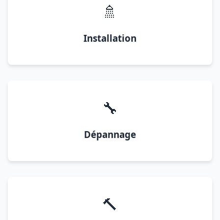
🚿
Installation
🔧
Dépannage
🔨