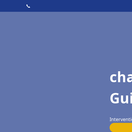
📞
cha
Gu
Intervent