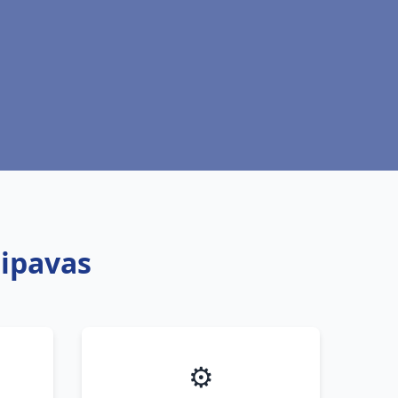
uipavas
⚙️