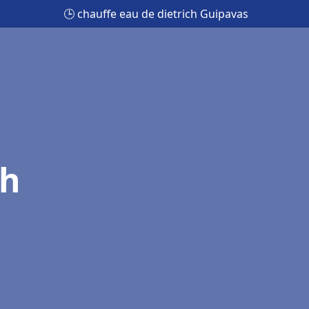
🕒 chauffe eau de dietrich Guipavas
ch