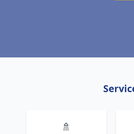
Servic
🚿