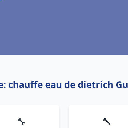
e: chauffe eau de dietrich G
🔧
🔨