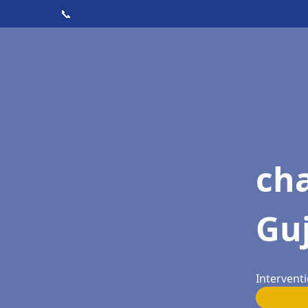
📞
cha
Gu
Intervent