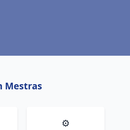
an Mestras
⚙️