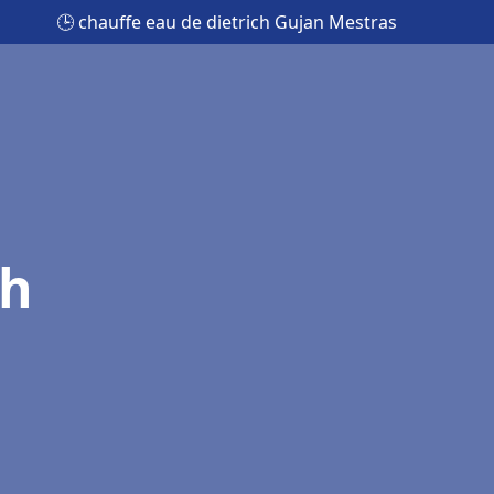
🕒 chauffe eau de dietrich Gujan Mestras
ch