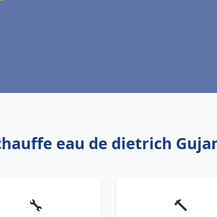
chauffe eau de dietrich Guj
🔧
🔨