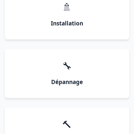
🚿
Installation
🔧
Dépannage
🔨