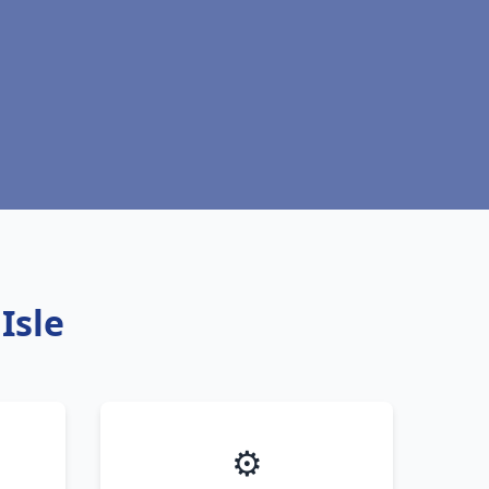
Isle
⚙️