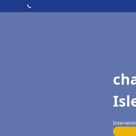
📞
cha
Isl
Interventi