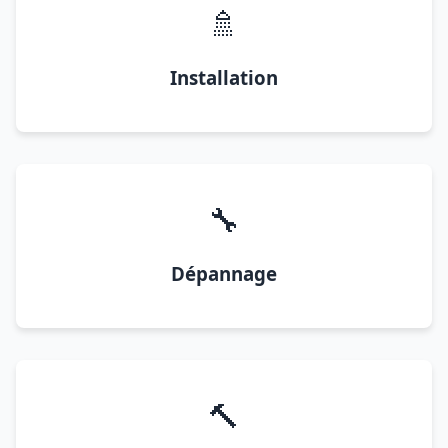
🚿
Installation
🔧
Dépannage
🔨