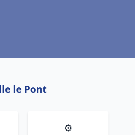
lle le Pont
⚙️