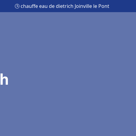
🕒 chauffe eau de dietrich Joinville le Pont
ch