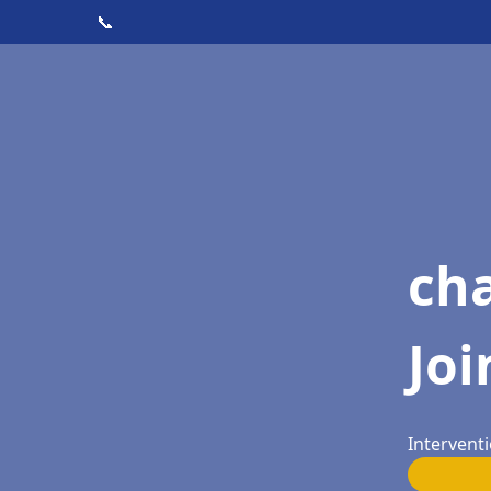
📞
cha
Joi
Interventi