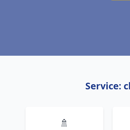
Service: c
🚿