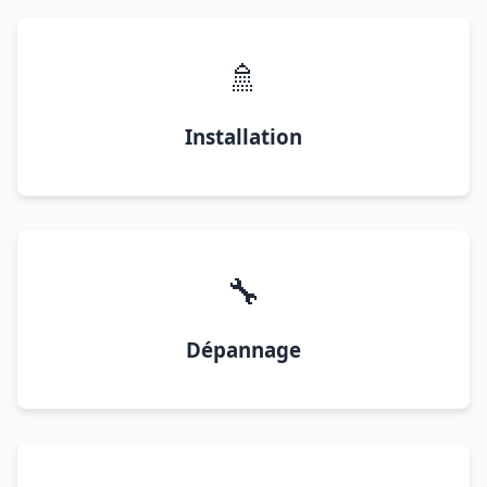
🚿
Installation
🔧
Dépannage