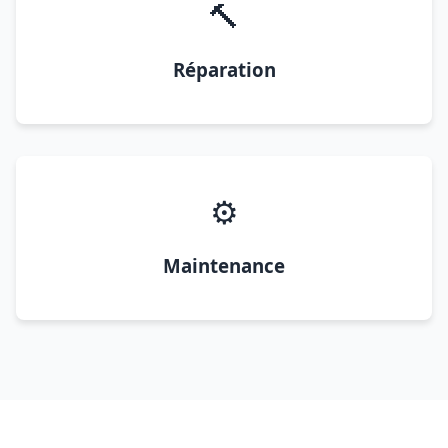
🔨
Réparation
⚙️
Maintenance