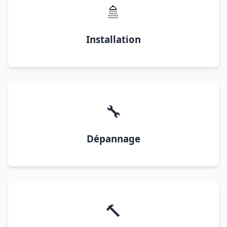
🚿
Installation
🔧
Dépannage
🔨