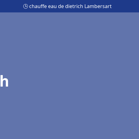
🕒 chauffe eau de dietrich Lambersart
ch