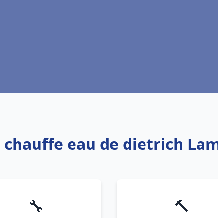
: chauffe eau de dietrich La
🔧
🔨