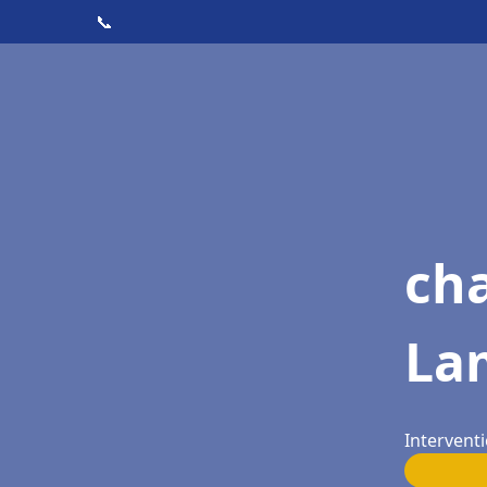
📞
cha
La
Intervent