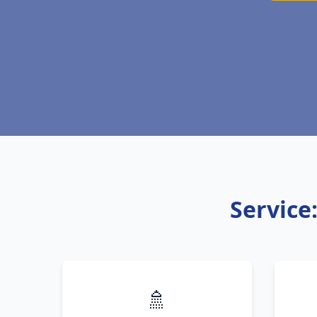
Service
🚿