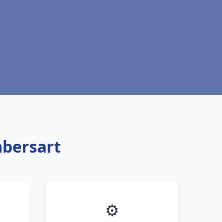
mbersart
⚙️