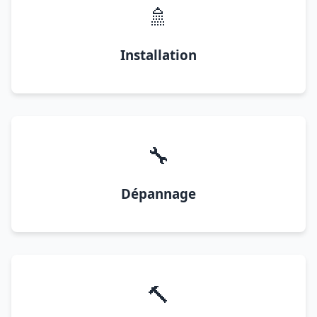
🚿
Installation
🔧
Dépannage
🔨