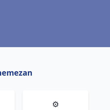
nnemezan
⚙️