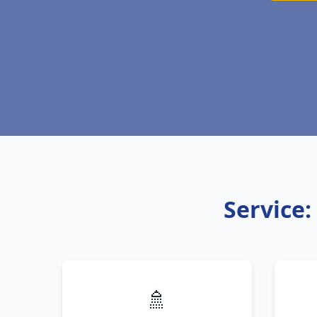
Service
🚿