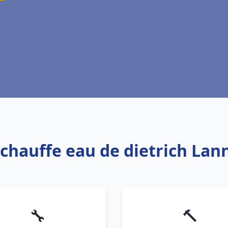
: chauffe eau de dietrich La
🔧
🔨