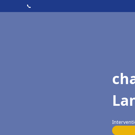
📞
cha
La
Intervent