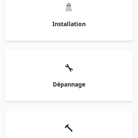
🚿
Installation
🔧
Dépannage
🔨