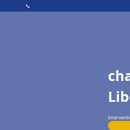
📞
cha
Li
Interventi