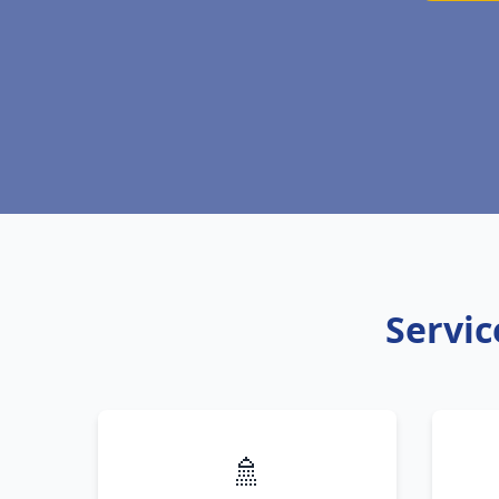
Servic
🚿