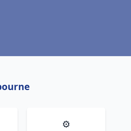
ibourne
⚙️