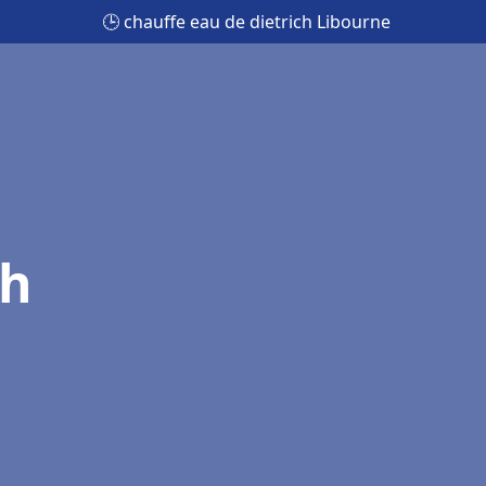
🕒 chauffe eau de dietrich Libourne
ch