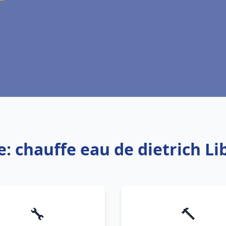
e: chauffe eau de dietrich L
🔧
🔨