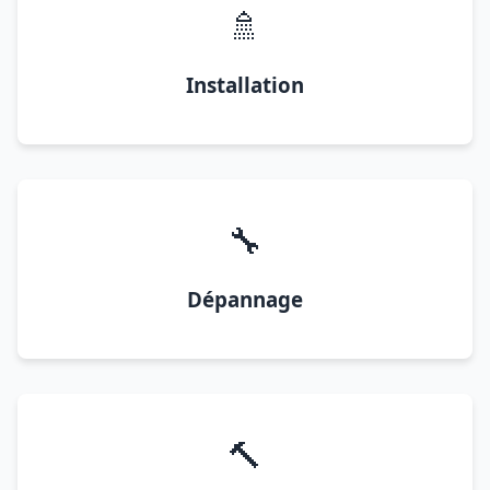
🚿
Installation
🔧
Dépannage
🔨