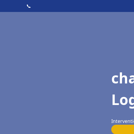
📞
cha
Lo
Intervent