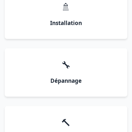
🚿
Installation
🔧
Dépannage
🔨