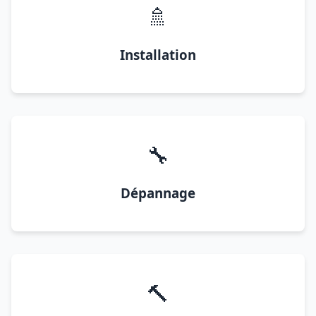
🚿
Installation
🔧
Dépannage
🔨