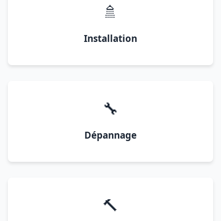
🚿
Installation
🔧
Dépannage
🔨