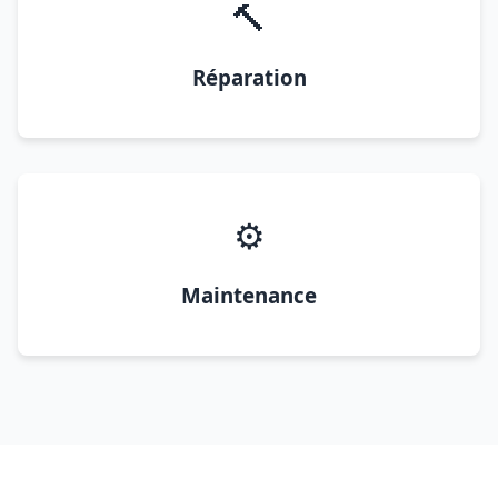
🔨
Réparation
⚙️
Maintenance