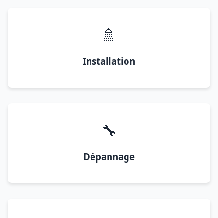
🚿
Installation
🔧
Dépannage