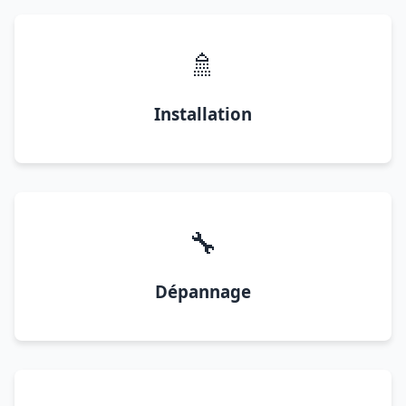
🚿
Installation
🔧
Dépannage