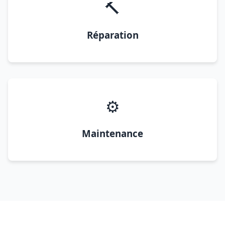
🔨
Réparation
⚙️
Maintenance