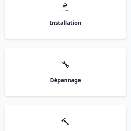
🚿
Installation
🔧
Dépannage
🔨