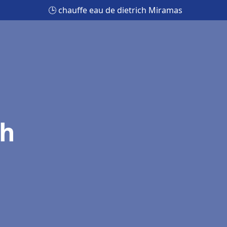
🕒 chauffe eau de dietrich Miramas
ch