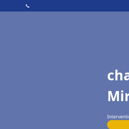
📞
cha
Mi
Intervent