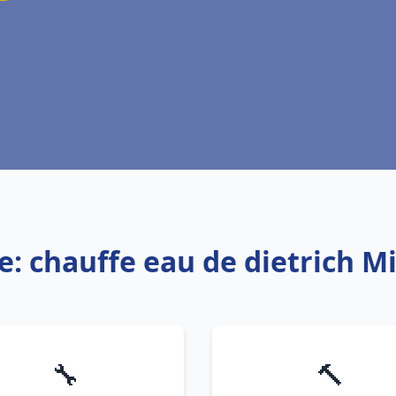
e: chauffe eau de dietrich 
🔧
🔨