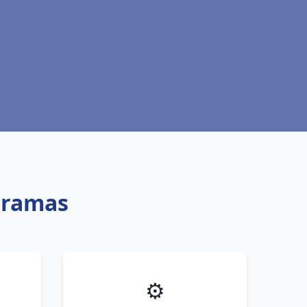
Miramas
⚙️