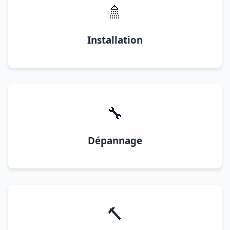
🚿
Installation
🔧
Dépannage
🔨