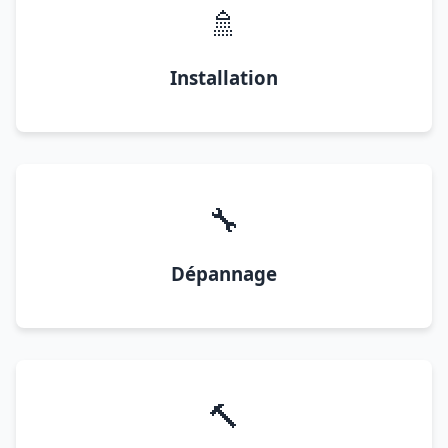
🚿
Installation
🔧
Dépannage
🔨