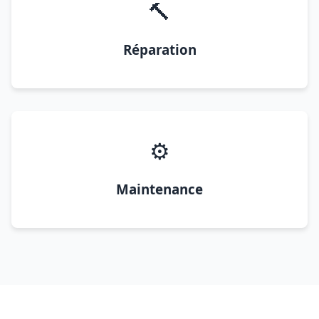
🔨
Réparation
⚙️
Maintenance