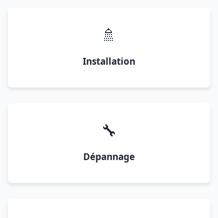
🚿
Installation
🔧
Dépannage