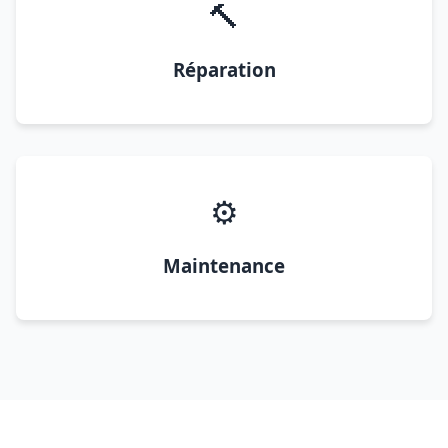
🔨
Réparation
⚙️
Maintenance