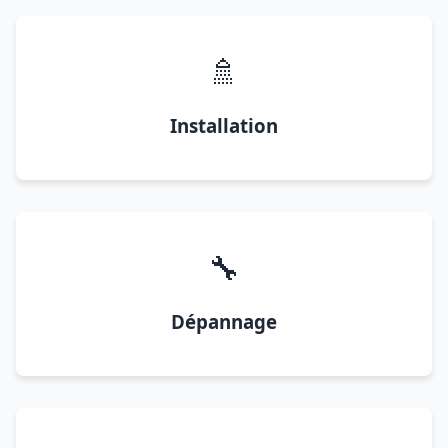
🚿
Installation
🔧
Dépannage